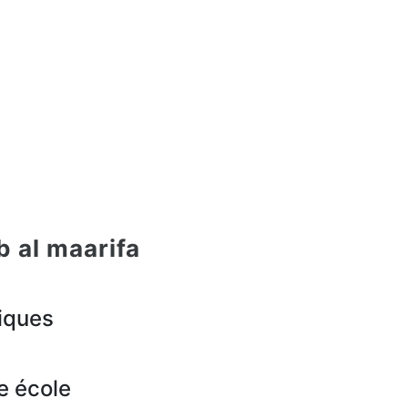
b al maarifa
iques
e école