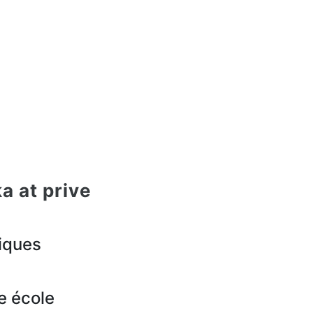
ka at prive
iques
e école