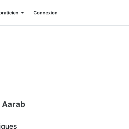
praticien
Connexion
 Aarab
iques