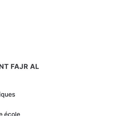
NT FAJR AL
iques
e école