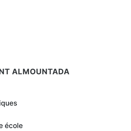
ENT ALMOUNTADA
iques
e école