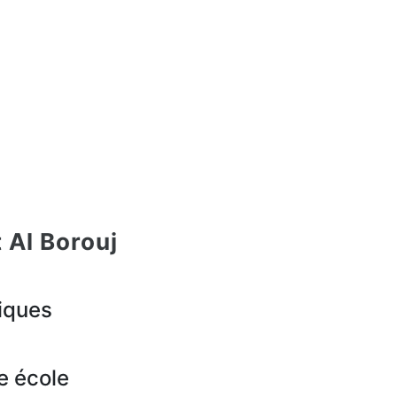
 Al Borouj
iques
e école