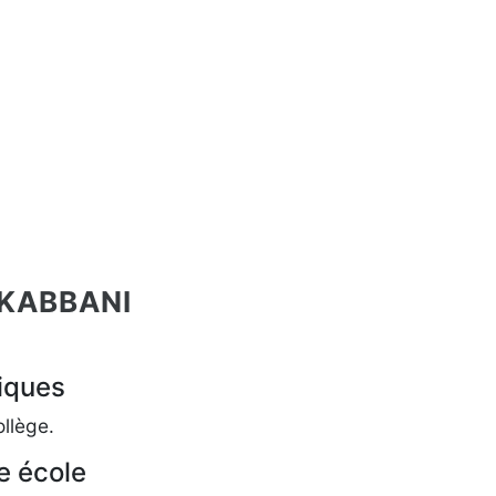
 KABBANI
iques
ollège.
e école