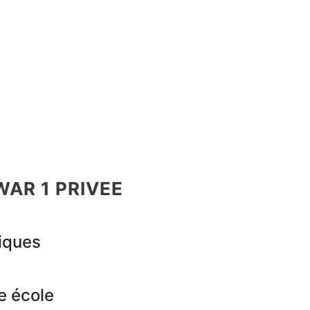
WAR 1 PRIVEE
iques
e école