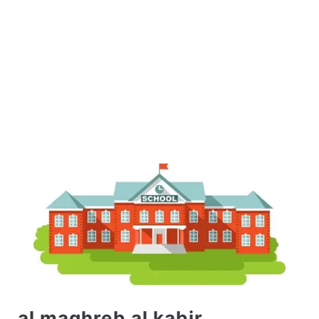
al maghreb al kabir